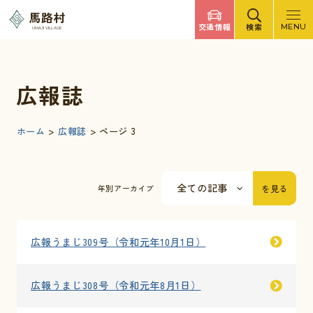
調べたいキーワードを入力
馬路村
交通情報
検索
MENU
UMAJI VILLAGE
検索
文字サイズ
標準
拡大
背景色
白
黒
青
検索ヘルプ
広報誌
馬路村について
ホーム
>
広報誌
>
ページ 3
くらしの情報
を見る
年別アーカイブ
観光・イベント
広報うまじ309号（令和元年10月1日）
移住・定住
広報うまじ308号（令和元年8月1日）
ふるさと納税