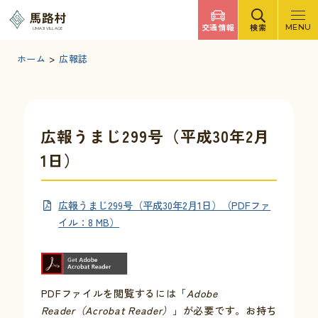
調べたいキーワードを入力
馬路村
交通情報
検索
MENU
UMAJI VILLAGE
検索
文字サイズ
標準
拡大
背景色
白
黒
青
ホーム
>
広報誌
検索ヘルプ
馬路村について
広報うまじ299号（平成30年2月
1日）
くらしの情報
広報うまじ299号（平成30年2月1日）（PDFファ
観光・イベント
イル：8 MB）
移住・定住
PDFファイルを閲覧するには「
Adobe
ふるさと納税
Reader（Acrobat Reader）
」が必要です。お持ち