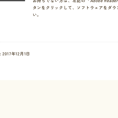
お持ちでない方は、左記の「
Adobe Reade
タンをクリックして、ソフトウェアをダウ
い。
安全
り扱いについて
 2017年12月1日