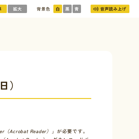
準
拡大
背景色
白
黒
青
音声読み上げ
1日）
er（Acrobat Reader）
」が必要です。