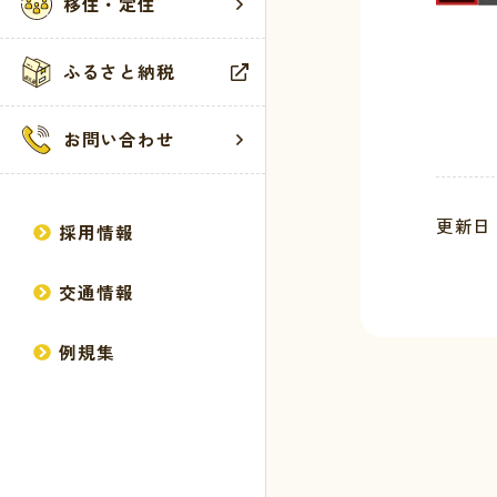
移住・定住
広報誌
健康・福祉
観光施設
サイトマップ
ふるさと納税
方針・計画
生活・環境・
イベント
個人情報の取
統計情報
教育・保育
お問い合わせ
行政情報
産業・建設
馬路村議会
更新日 :
採用情報
交通情報
例規集