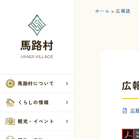
ホーム
>
広報誌
馬路村
UMAJI VILLAGE
広報
馬路村について
馬路村
くらし
観光・
お問い
くらしの情報
広報
村の歴史
届出・登録・
お知らせ
お問い合わせ
観光・イベント
馬路村へのア
税・保険・年
観光案内所
ウェブアクセ