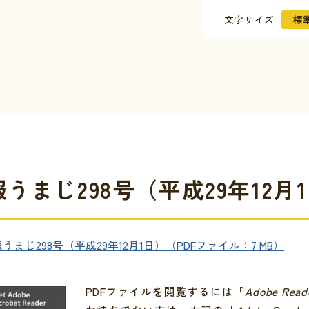
文字サイズ
標
うまじ298号（平成29年12月
について
の情報
イベント
合わせ
うまじ298号（平成29年12月1日）（PDFファイル：7 MB）
証明
窓口一覧
PDFファイルを閲覧するには「
Adobe Read
クセス
金
シビリティ方針