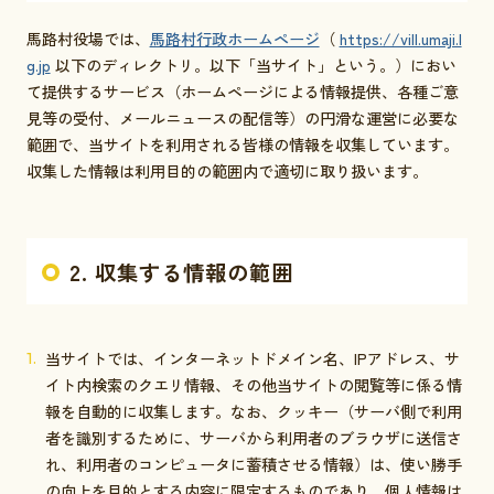
馬路村役場では、
馬路村行政ホームページ
（
https://vill.umaji.l
お問い合わせ
g.jp
以下のディレクトリ。以下「当サイト」という。）におい
て提供するサービス（ホームページによる情報提供、各種ご意
見等の受付、メールニュースの配信等）の円滑な運営に必要な
採用情報
範囲で、当サイトを利用される皆様の情報を収集しています。
収集した情報は利用目的の範囲内で適切に取り扱います。
交通情報
例規集
2. 収集する情報の範囲
当サイトでは、インターネットドメイン名、IPアドレス、サ
イト内検索のクエリ情報、その他当サイトの閲覧等に係る情
報を自動的に収集します。なお、クッキー（サーバ側で利用
者を識別するために、サーバから利用者のブラウザに送信さ
れ、利用者のコンピュータに蓄積させる情報）は、使い勝手
の向上を目的とする内容に限定するものであり、個人情報は