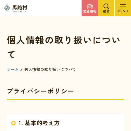
調べたいキーワードを入力
馬路村
交通情報
検索
MENU
UMAJI VILLAGE
検索
文字サイズ
標準
拡大
背景色
白
黒
青
検索ヘルプ
個人情報の取り扱いについ
馬路村について
て
くらしの情報
ホーム
>
個人情報の取り扱いについて
観光・イベント
プライバシーポリシー
移住・定住
1. 基本的考え方
ふるさと納税