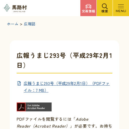
調べたいキーワードを入力
馬路村
交通情報
検索
MENU
UMAJI VILLAGE
検索
文字サイズ
標準
拡大
背景色
白
黒
青
ホーム
>
広報誌
検索ヘルプ
馬路村について
広報うまじ293号（平成29年2月1
日）
くらしの情報
広報うまじ293号（平成29年2月1日）（PDFファ
観光・イベント
イル：7 MB）
移住・定住
PDFファイルを閲覧するには「
Adobe
ふるさと納税
Reader（Acrobat Reader）
」が必要です。お持ち