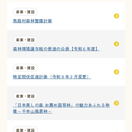
産業・建設
お問い合わせ
馬路村森林整備計画
採用情報
産業・建設
交通情報
森林環境譲与税の使途の公表【令和６年度】
例規集
産業・建設
特定間伐促進計画（令和８年２月変更）
産業・建設
「日本美しの森 お薦め国有林」の魅力あふれる映
像～千本山風景林～
産業・建設