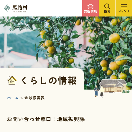
調べたいキーワードを入力
馬路村
交通情報
検索
MENU
UMAJI VILLAGE
検索
文字サイズ
標準
拡大
背景色
白
黒
青
検索ヘルプ
馬路村について
くらしの情報
くらしの情報
観光・イベント
ホーム
>
地域振興課
移住・定住
お問い合わせ窓口：地域振興課
ふるさと納税