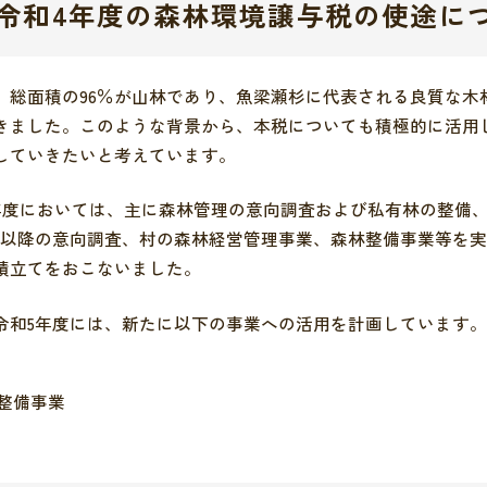
令和4年度の森林環境譲与税の使途に
について
の情報
イベント
合わせ
証明
窓口一覧
、総面積の96％が山林であり、魚梁瀬杉に代表される良質な木
きました。このような背景から、本税についても積極的に活用
クセス
金
シビリティ方針
していきたいと考えています。
年度においては、主に森林管理の意向調査および私有林の整備
安全
り扱いについて
度以降の意向調査、村の森林経営管理事業、森林整備事業等を
積立てをおこないました。
令和5年度には、新たに以下の事業への活用を計画しています。
整備事業