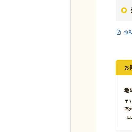
令和
お
地
〒7
高
TE