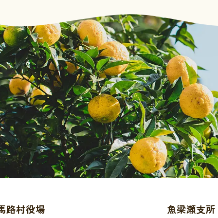
馬路村役場
魚梁瀬支所