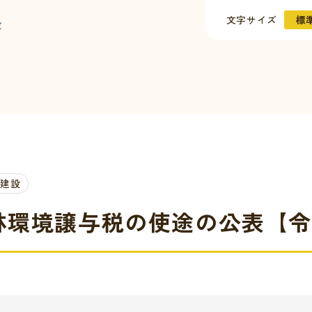
文字サイズ
標
設
・建設
林環境譲与税の使途の公表【令