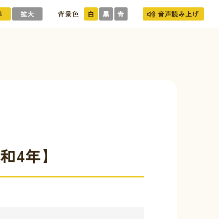
準
拡大
背景色
白
黒
青
音声読み上げ
和4年】