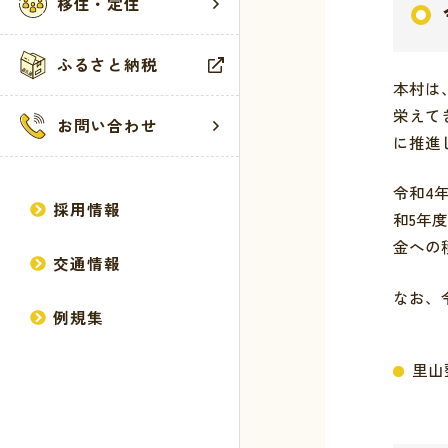
移住・定住
馬路村
くらし
観光・
お問い
ふるさと納税
村の歴史
届出・登録・
お知らせ
お問い合わせ
本村は
栄えて
お問い合わせ
馬路村へのア
税・保険・年
観光案内所
ウェブアクセ
に推進
広報誌
健康・福祉
観光施設
サイトマップ
令和4
採用情報
方針・計画
生活・環境・
イベント
個人情報の取
和5年
金への
統計情報
教育・保育
交通情報
なお、
行政情報
産業・建設
例規集
馬路村議会
里山