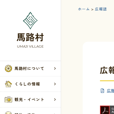
ホーム
>
広報誌
馬路村
UMAJI VILLAGE
広報
馬路村について
馬路村
くらし
観光・
お問い
くらしの情報
広報
村の歴史
届出・登録・
お知らせ
お問い合わせ
観光・イベント
馬路村へのア
税・保険・年
観光案内所
ウェブアクセ