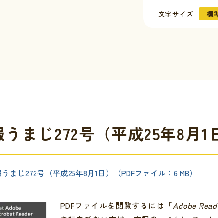
文字サイズ
標
うまじ272号（平成25年8月1
について
の情報
イベント
合わせ
うまじ272号（平成25年8月1日）（PDFファイル：6 MB）
証明
窓口一覧
PDFファイルを閲覧するには「
Adobe Read
クセス
金
シビリティ方針