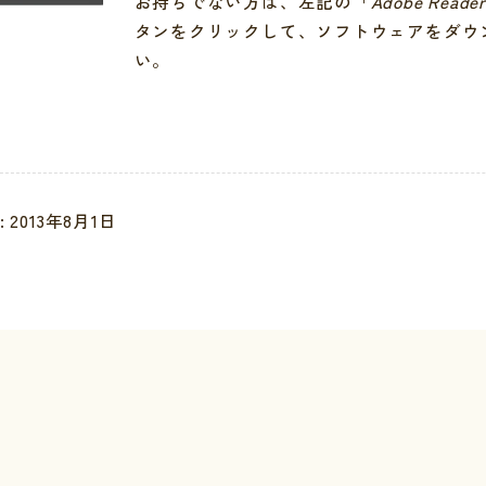
お持ちでない方は、左記の「
Adobe Reade
タンをクリックして、ソフトウェアをダウ
い。
安全
り扱いについて
 2013年8月1日