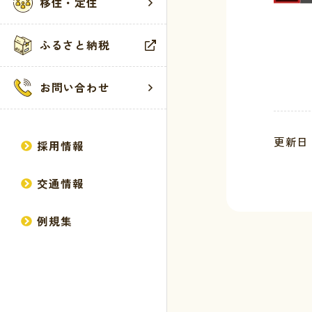
移住・定住
広報誌
健康・福祉
観光施設
サイトマップ
ふるさと納税
方針・計画
生活・環境・
イベント
個人情報の取
統計情報
教育・保育
お問い合わせ
行政情報
産業・建設
馬路村議会
更新日 :
採用情報
交通情報
例規集