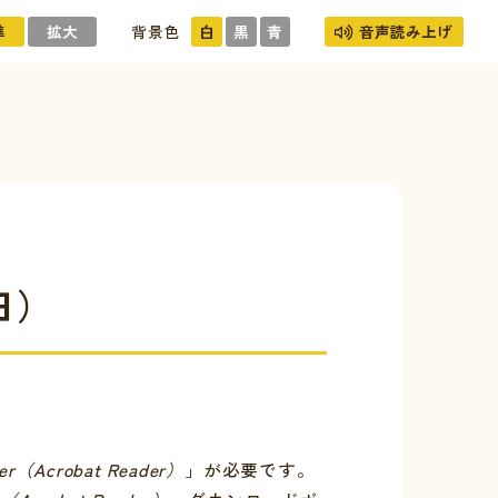
準
拡大
背景色
白
黒
青
音声読み上げ
日）
er（Acrobat Reader）
」が必要です。