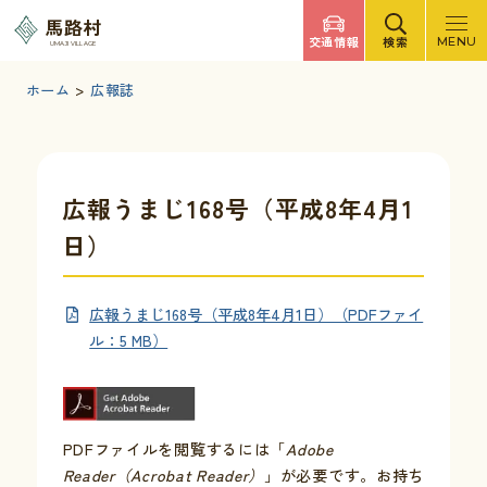
調べたいキーワードを入力
馬路村
交通情報
検索
MENU
UMAJI VILLAGE
検索
文字サイズ
標準
拡大
背景色
白
黒
青
ホーム
>
広報誌
検索ヘルプ
馬路村について
広報うまじ168号（平成8年4月1
日）
くらしの情報
広報うまじ168号（平成8年4月1日）（PDFファイ
観光・イベント
ル：5 MB）
移住・定住
PDFファイルを閲覧するには「
Adobe
ふるさと納税
Reader（Acrobat Reader）
」が必要です。お持ち