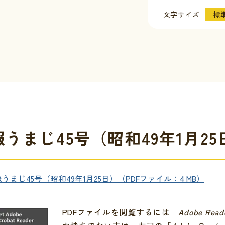
文字サイズ
標
うまじ45号（昭和49年1月25
について
の情報
イベント
合わせ
うまじ45号（昭和49年1月25日）（PDFファイル：4 MB）
証明
窓口一覧
PDFファイルを閲覧するには「
Adobe Read
クセス
金
シビリティ方針