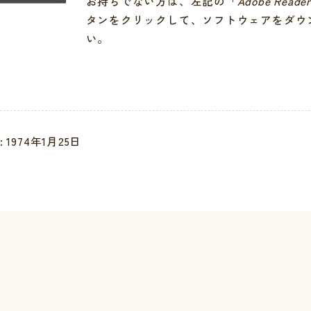
お持ちでない方は、左記の「
Adobe Reade
タンをクリックして、ソフトウェアをダウ
い。
安全
り扱いについて
 1974年1月25日