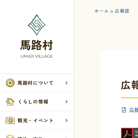
ホーム
>
広報誌
馬路村
UMAJI VILLAGE
広報
馬路村について
馬路村
くらし
観光・
お問い
くらしの情報
広報
村の歴史
届出・登録・
お知らせ
お問い合わせ
観光・イベント
馬路村へのア
税・保険・年
観光案内所
ウェブアクセ