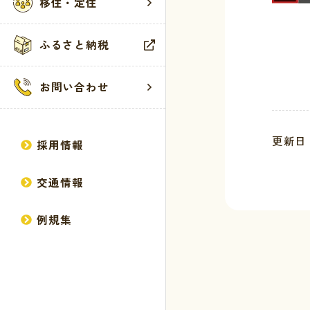
移住・定住
広報誌
健康・福祉
観光施設
サイトマップ
ふるさと納税
方針・計画
生活・環境・
イベント
個人情報の取
統計情報
教育・保育
お問い合わせ
行政情報
産業・建設
馬路村議会
更新日 :
採用情報
交通情報
例規集