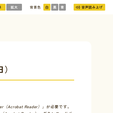
準
拡大
背景色
白
黒
青
音声読み上げ
日）
er（Acrobat Reader）
」が必要です。