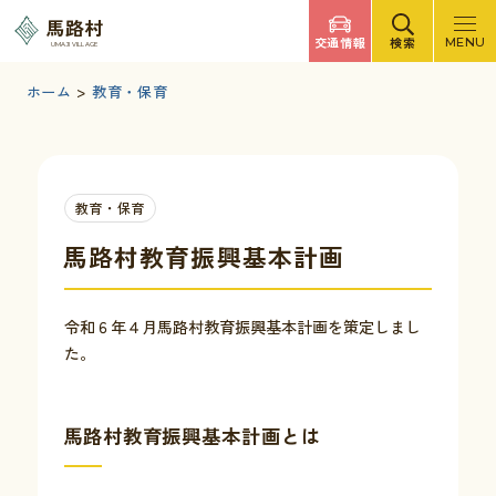
調べたいキーワードを入力
馬路村
交通情報
検索
MENU
UMAJI VILLAGE
検索
文字サイズ
標準
拡大
背景色
白
黒
青
ホーム
>
教育・保育
検索ヘルプ
馬路村について
教育・保育
くらしの情報
馬路村教育振興基本計画
観光・イベント
令和６年４月馬路村教育振興基本計画を策定しまし
た。
移住・定住
馬路村教育振興基本計画とは
ふるさと納税