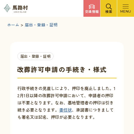
調べたいキーワードを入力
馬路村
交通情報
検索
MENU
UMAJI VILLAGE
検索
文字サイズ
標準
拡大
背景色
白
黒
青
ホーム
>
届出・登録・証明
検索ヘルプ
馬路村について
届出・登録・証明
くらしの情報
改葬許可申請の手続き・様式
観光・イベント
行政手続きの見直しにより、押印を廃止しました。1
2月1日以降の改葬許可申請において、申請者の押印
は不要となります。なお、墓地管理者の押印は引き
移住・定住
続き必要となります。
委任状
、承諾書につきまして
も署名又は記名、押印が必要となります。
ふるさと納税