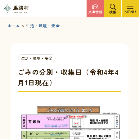
調べたいキーワードを入力
馬路村
交通情報
検索
MENU
UMAJI VILLAGE
検索
文字サイズ
標準
拡大
背景色
白
黒
青
ホーム
>
生活・環境・安全
検索ヘルプ
馬路村について
生活・環境・安全
くらしの情報
ごみの分別・収集日（令和4年4
月1日現在）
観光・イベント
移住・定住
ふるさと納税