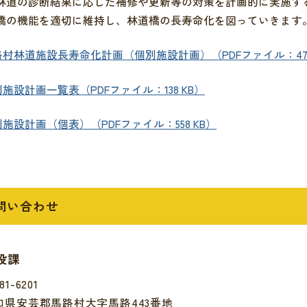
林道の診断結果に応じた補修や更新等の対策を計画的に実施す
橋の機能を適切に維持し、林道橋の長寿命化を図っていきます
証明
窓口一覧
クセス
金
シビリティ方針
路村林道施設長寿命化計画（個別施設計画）（PDFファイル：473
施設計画一覧表（PDFファイル：138 KB）
安全
り扱いについて
施設計画（個表）（PDFファイル：558 KB）
問い合わせ
設課
81-6201
知県安芸郡馬路村大字馬路443番地