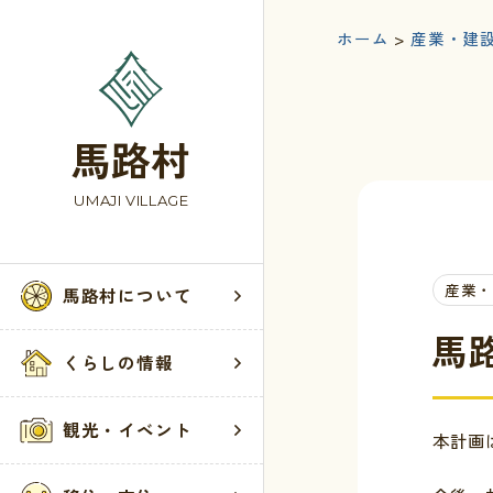
ホーム
>
産業・建
馬路村
UMAJI VILLAGE
産業
馬路村について
馬
くらしの情報
観光・イベント
本計画
馬路村
くらし
観光・
お問い