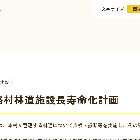
文字サイズ
標
設
・建設
路村林道施設長寿命化計画
は、本村が管理する林道について点検・診断等を実施し、その
について
の情報
イベント
合わせ