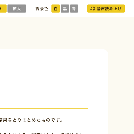
準
拡大
背景色
白
黒
青
音声読み上げ
結果をとりまとめたものです。