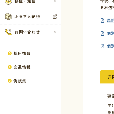
今後、
移住・定住
る林道
村の歴史
届出・登録・
お知らせ
お問い合わせ
ふるさと納税
馬路村へのア
税・保険・年
観光案内所
ウェブアクセ
馬
広報誌
健康・福祉
観光施設
サイトマップ
お問い合わせ
個別
方針・計画
生活・環境・
イベント
個人情報の取
個別
統計情報
教育・保育
採用情報
行政情報
産業・建設
交通情報
馬路村議会
お
例規集
建
〒7
高