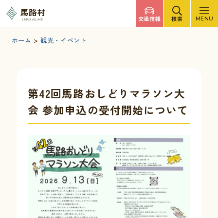
調べたいキーワードを入力
馬路村
交通情報
検索
MENU
UMAJI VILLAGE
検索
文字サイズ
標準
拡大
背景色
白
黒
青
ホーム
>
観光・イベント
検索ヘルプ
馬路村について
第42回馬路おしどりマラソン大
会 参加申込の受付開始について
くらしの情報
観光・イベント
移住・定住
ふるさと納税