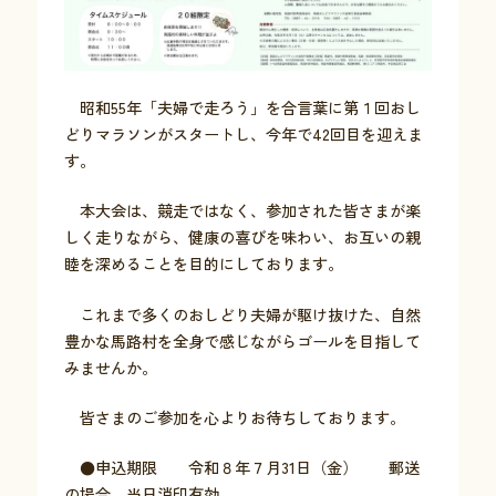
お問い合わせ
昭和55年「夫婦で走ろう」を合言葉に第１回おし
どりマラソンがスタートし、今年で42回目を迎えま
採用情報
す。
交通情報
本大会は、競走ではなく、参加された皆さまが楽
例規集
しく走りながら、健康の喜びを味わい、お互いの親
睦を深めることを目的にしております。
これまで多くのおしどり夫婦が駆け抜けた、自然
豊かな馬路村を全身で感じながらゴールを目指して
みませんか。
皆さまのご参加を心よりお待ちしております。
●申込期限 令和８年７月31日（金） 郵送
の場合、当日消印有効