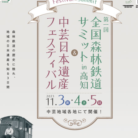
について
の情報
イベント
合わせ
証明
窓口一覧
クセス
金
シビリティ方針
安全
り扱いについて