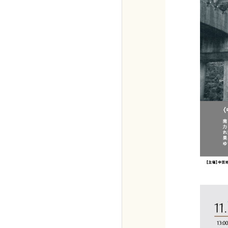
統計情報
教育・保育
行政情報
産業・建設
馬路村議会