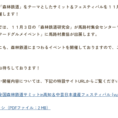
「森林鉄道」をテーマとしたサミット＆フェスティバルを１１
催します！
では、１１月３日の「森林鉄道研究会」が馬路村集会センター
フードグルメイベント」に馬路村農協が出展します。
にも、森林鉄道にまつわるイベントを開催しておりますので、
お待ちしております！
い開催内容については、下記の特設サイトURLからご覧くださ
国森林鉄道サミットin高知＆中芸日本遺産フェスティバル (yuzurinte
シ（PDFファイル：2 MB）