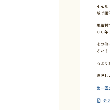
そんな
域で開
馬路村
００年
その他
さい！
心より
※詳し
第一回全
チラ