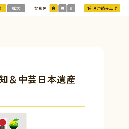
準
拡大
背景色
白
黒
青
音声読み上げ
高知＆中芸日本遺産