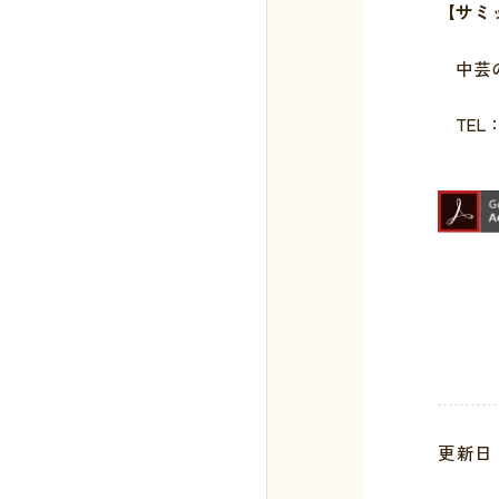
【サミ
中芸の
TEL
更新日 :