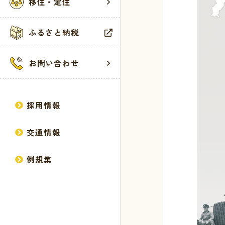
移住・定住
ふるさと納税
お問い合わせ
採用情報
馬路村
くらし
観光・
お問い
交通情報
村の歴史
届出・登録・
お知らせ
お問い合わせ
例規集
馬路村へのア
税・保険・年
観光案内所
ウェブアクセ
広報誌
健康・福祉
観光施設
サイトマップ
方針・計画
生活・環境・
イベント
個人情報の取