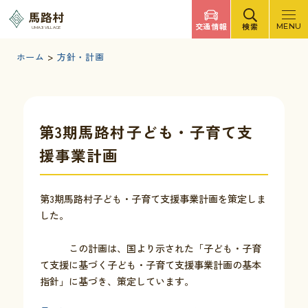
調べたいキーワードを入力
馬路村
交通情報
検索
MENU
UMAJI VILLAGE
検索
文字サイズ
標準
拡大
背景色
白
黒
青
ホーム
>
方針・計画
検索ヘルプ
馬路村について
第3期馬路村子ども・子育て支
援事業計画
くらしの情報
第3期馬路村子ども・子育て支援事業計画を策定しま
観光・イベント
した。
この計画は、国より示された「子ども・子育
移住・定住
て支援に基づく子ども・子育て支援事業計画の基本
指針」に基づき、策定しています。
ふるさと納税