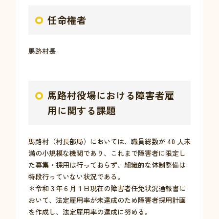
任命権者
お問い合わせ
馬路村長
採用情報
交通情報
馬路村役場における障害者雇
例規集
用に関する課題
馬路村（村長部局）においては、職員総数が 40 人未
満の小規模な機関であり、これまで障害者に限定し
た募集・採用は行っておらず、組織的な体制整備は
特段行っていない状況である。
＊令和３年６月１日現在の障害者任免状況通報書に
おいて、法定雇用率が未達成のため障害者採用計画
を作成し、法定雇用率の達成に努める。