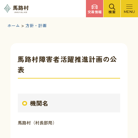
調べたいキーワードを入力
馬路村
交通情報
検索
MENU
UMAJI VILLAGE
検索
文字サイズ
標準
拡大
背景色
白
黒
青
ホーム
>
方針・計画
検索ヘルプ
馬路村について
馬路村障害者活躍推進計画の公
表
くらしの情報
観光・イベント
機関名
移住・定住
馬路村（村長部局）
ふるさと納税