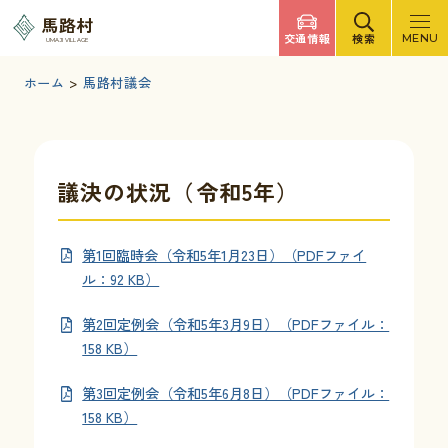
調べたいキーワードを入力
馬路村
交通情報
検索
MENU
UMAJI VILLAGE
検索
文字サイズ
標準
拡大
背景色
白
黒
青
ホーム
>
馬路村議会
検索ヘルプ
馬路村について
議決の状況（令和5年）
くらしの情報
第1回臨時会（令和5年1月23日）（PDFファイ
ル：92 KB）
観光・イベント
第2回定例会（令和5年3月9日）（PDFファイル：
158 KB）
移住・定住
第3回定例会（令和5年6月8日）（PDFファイル：
158 KB）
ふるさと納税