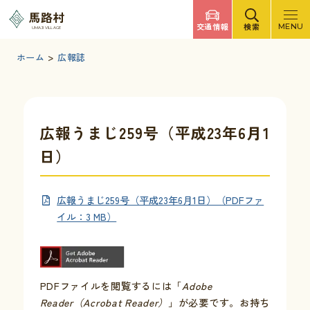
調べたいキーワードを入力
馬路村
交通情報
検索
MENU
UMAJI VILLAGE
検索
文字サイズ
標準
拡大
背景色
白
黒
青
ホーム
>
広報誌
検索ヘルプ
馬路村について
広報うまじ259号（平成23年6月1
日）
くらしの情報
広報うまじ259号（平成23年6月1日）（PDFファ
観光・イベント
イル：3 MB）
移住・定住
PDFファイルを閲覧するには「
Adobe
ふるさと納税
Reader（Acrobat Reader）
」が必要です。お持ち