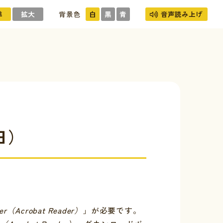
準
拡大
背景色
白
黒
青
音声読み上げ
日）
er（Acrobat Reader）
」が必要です。