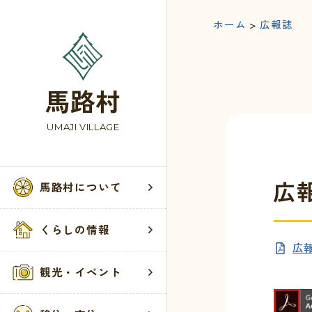
ホーム
>
広報誌
馬路村
UMAJI VILLAGE
広報
馬路村について
馬路村
くらし
観光・
お問い
くらしの情報
広報
村の歴史
届出・登録・
お知らせ
お問い合わせ
観光・イベント
馬路村へのア
税・保険・年
観光案内所
ウェブアクセ