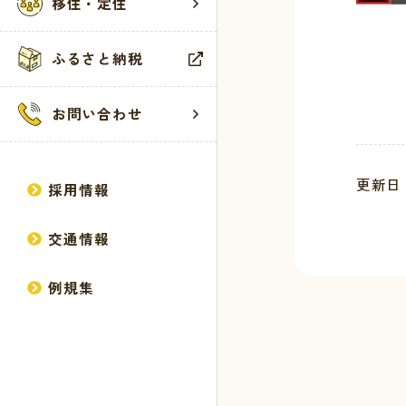
移住・定住
広報誌
健康・福祉
観光施設
サイトマップ
ふるさと納税
方針・計画
生活・環境・
イベント
個人情報の取
統計情報
教育・保育
お問い合わせ
行政情報
産業・建設
馬路村議会
更新日 :
採用情報
交通情報
例規集