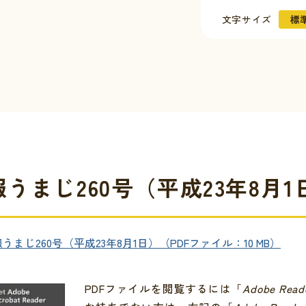
文字サイズ
標
うまじ260号（平成23年8月1
について
の情報
イベント
合わせ
うまじ260号（平成23年8月1日）（PDFファイル：10 MB）
証明
窓口一覧
PDFファイルを閲覧するには「
Adobe Read
クセス
金
シビリティ方針