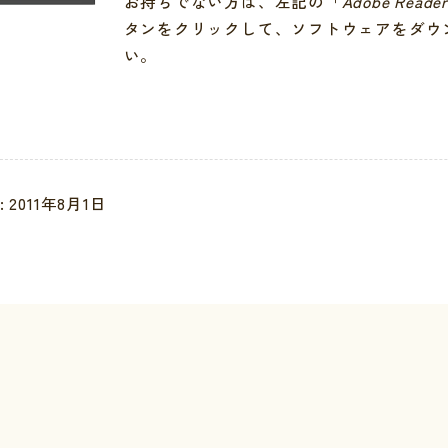
お持ちでない方は、左記の「
Adobe Reade
タンをクリックして、ソフトウェアをダウ
い。
安全
り扱いについて
 2011年8月1日