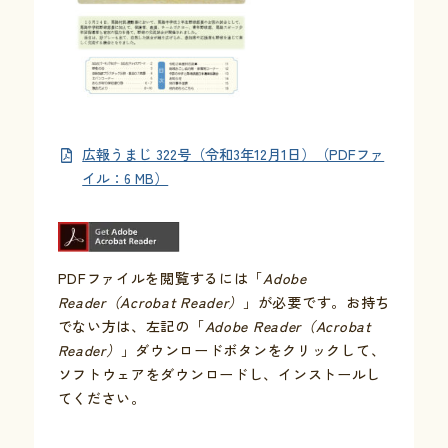
お問い合わせ
採用情報
広報うまじ 322号（令和3年12月1日）（PDFファ
交通情報
イル：6 MB）
例規集
PDFファイルを閲覧するには「
Adobe
Reader（Acrobat Reader）
」が必要です。お持ち
でない方は、左記の「
Adobe Reader（Acrobat
Reader）
」ダウンロードボタンをクリックして、
ソフトウェアをダウンロードし、インストールし
てください。