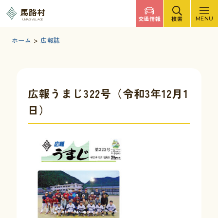
調べたいキーワードを入力
馬路村
交通情報
検索
MENU
UMAJI VILLAGE
検索
文字サイズ
標準
拡大
背景色
白
黒
青
ホーム
>
広報誌
検索ヘルプ
馬路村について
広報うまじ322号（令和3年12月1
日）
くらしの情報
観光・イベント
移住・定住
ふるさと納税