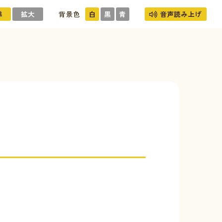
準
拡大
背景色
白
黒
青
音声読み上げ
）