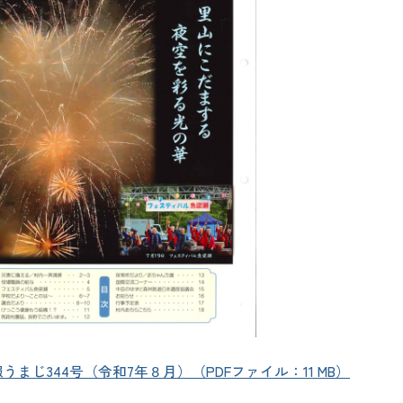
について
の情報
イベント
合わせ
証明
窓口一覧
クセス
金
シビリティ方針
安全
り扱いについて
うまじ344号（令和7年８月）（PDFファイル：11 MB）