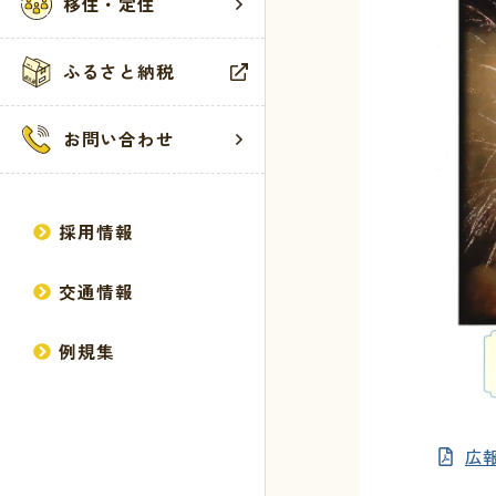
馬路村
くらし
観光・
お問い
移住・定住
ふるさと納税
村の歴史
届出・登録・
お知らせ
お問い合わせ
馬路村へのア
税・保険・年
観光案内所
ウェブアクセ
お問い合わせ
広報誌
健康・福祉
観光施設
サイトマップ
方針・計画
生活・環境・
イベント
個人情報の取
採用情報
統計情報
教育・保育
交通情報
行政情報
産業・建設
例規集
馬路村議会
広報