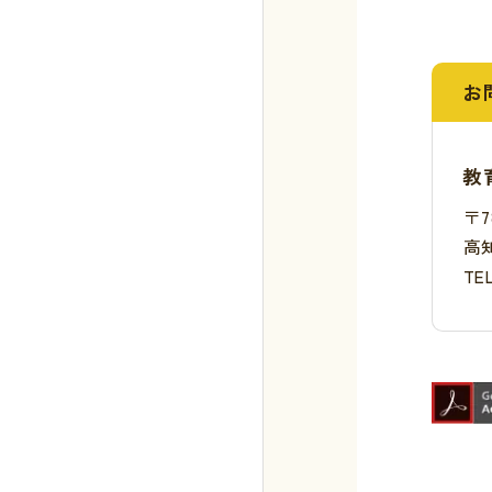
お
教
〒7
高
TE