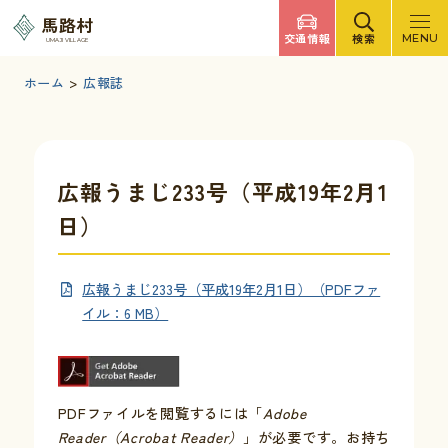
調べたいキーワードを入力
馬路村
交通情報
検索
MENU
UMAJI VILLAGE
検索
文字サイズ
標準
拡大
背景色
白
黒
青
ホーム
>
広報誌
検索ヘルプ
馬路村について
広報うまじ233号（平成19年2月1
日）
くらしの情報
広報うまじ233号（平成19年2月1日）（PDFファ
観光・イベント
イル：6 MB）
移住・定住
PDFファイルを閲覧するには「
Adobe
ふるさと納税
Reader（Acrobat Reader）
」が必要です。お持ち