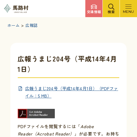
調べたいキーワードを入力
馬路村
交通情報
検索
MENU
UMAJI VILLAGE
検索
文字サイズ
標準
拡大
背景色
白
黒
青
ホーム
>
広報誌
検索ヘルプ
馬路村について
広報うまじ204号（平成14年4月
1日）
くらしの情報
広報うまじ204号（平成14年4月1日）（PDFファ
観光・イベント
イル：5 MB）
移住・定住
PDFファイルを閲覧するには「
Adobe
ふるさと納税
Reader（Acrobat Reader）
」が必要です。お持ち