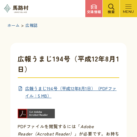
調べたいキーワードを入力
馬路村
交通情報
検索
MENU
UMAJI VILLAGE
検索
文字サイズ
標準
拡大
背景色
白
黒
青
ホーム
>
広報誌
検索ヘルプ
馬路村について
広報うまじ194号（平成12年8月1
日）
くらしの情報
広報うまじ194号（平成12年8月1日）（PDFファ
観光・イベント
イル：5 MB）
移住・定住
PDFファイルを閲覧するには「
Adobe
ふるさと納税
Reader（Acrobat Reader）
」が必要です。お持ち