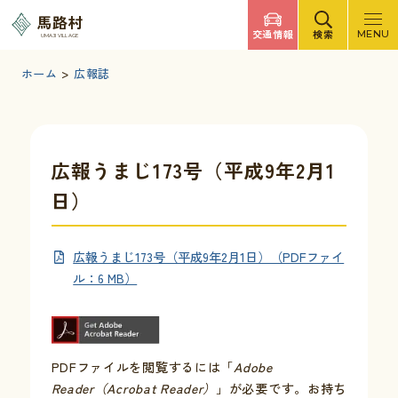
調べたいキーワードを入力
馬路村
交通情報
検索
MENU
UMAJI VILLAGE
検索
文字サイズ
標準
拡大
背景色
白
黒
青
ホーム
>
広報誌
検索ヘルプ
馬路村について
広報うまじ173号（平成9年2月1
日）
くらしの情報
広報うまじ173号（平成9年2月1日）（PDFファイ
観光・イベント
ル：6 MB）
移住・定住
PDFファイルを閲覧するには「
Adobe
ふるさと納税
Reader（Acrobat Reader）
」が必要です。お持ち