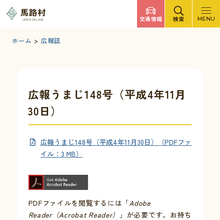
調べたいキーワードを入力
馬路村
交通情報
検索
MENU
UMAJI VILLAGE
検索
文字サイズ
標準
拡大
背景色
白
黒
青
ホーム
>
広報誌
検索ヘルプ
馬路村について
広報うまじ148号（平成4年11月
30日）
くらしの情報
広報うまじ148号（平成4年11月30日）（PDFファ
観光・イベント
イル：3 MB）
移住・定住
PDFファイルを閲覧するには「
Adobe
ふるさと納税
Reader（Acrobat Reader）
」が必要です。お持ち