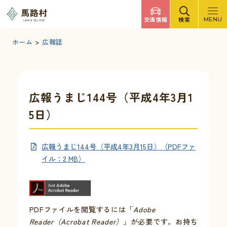
調べたいキーワードを入力
馬路村
交通情報
検索
MENU
UMAJI VILLAGE
検索
文字サイズ
標準
拡大
背景色
白
黒
青
ホーム
>
広報誌
検索ヘルプ
馬路村について
広報うまじ144号（平成4年3月1
5日）
くらしの情報
広報うまじ144号（平成4年3月15日）（PDFファ
観光・イベント
イル：2 MB）
移住・定住
PDFファイルを閲覧するには「
Adobe
ふるさと納税
Reader（Acrobat Reader）
」が必要です。お持ち