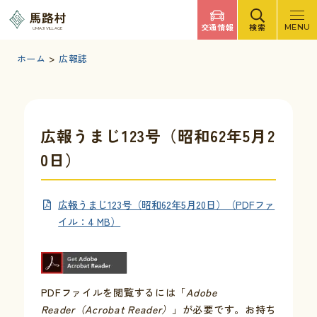
調べたいキーワードを入力
馬路村
交通情報
検索
MENU
UMAJI VILLAGE
検索
文字サイズ
標準
拡大
背景色
白
黒
青
ホーム
>
広報誌
検索ヘルプ
馬路村について
広報うまじ123号（昭和62年5月2
0日）
くらしの情報
広報うまじ123号（昭和62年5月20日）（PDFファ
観光・イベント
イル：4 MB）
移住・定住
PDFファイルを閲覧するには「
Adobe
ふるさと納税
Reader（Acrobat Reader）
」が必要です。お持ち