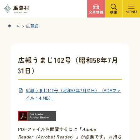
調べたいキーワードを入力
馬路村
交通情報
検索
MENU
UMAJI VILLAGE
検索
文字サイズ
標準
拡大
背景色
白
黒
青
ホーム
>
広報誌
検索ヘルプ
馬路村について
広報うまじ102号（昭和58年7月
31日）
くらしの情報
広報うまじ102号（昭和58年7月31日）（PDFファ
観光・イベント
イル：4 MB）
移住・定住
PDFファイルを閲覧するには「
Adobe
ふるさと納税
Reader（Acrobat Reader）
」が必要です。お持ち