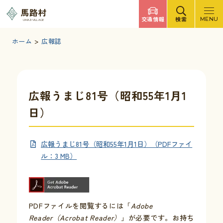
調べたいキーワードを入力
馬路村
交通情報
検索
MENU
UMAJI VILLAGE
検索
文字サイズ
標準
拡大
背景色
白
黒
青
ホーム
>
広報誌
検索ヘルプ
馬路村について
広報うまじ81号（昭和55年1月1
日）
くらしの情報
広報うまじ81号（昭和55年1月1日）（PDFファイ
観光・イベント
ル：3 MB）
移住・定住
PDFファイルを閲覧するには「
Adobe
ふるさと納税
Reader（Acrobat Reader）
」が必要です。お持ち