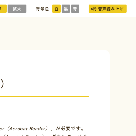
準
拡大
背景色
白
黒
青
音声読み上げ
日）
er（Acrobat Reader）
」が必要です。