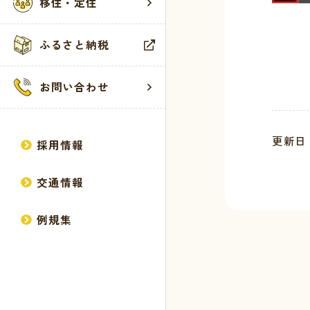
移住・定住
広報誌
健康・福祉
観光施設
サイトマップ
ふるさと納税
方針・計画
生活・環境・
イベント
個人情報の取
統計情報
教育・保育
お問い合わせ
行政情報
産業・建設
馬路村議会
更新日 
採用情報
交通情報
例規集