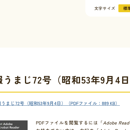
文字サイズ
標
うまじ72号（昭和53年9月4
について
の情報
イベント
合わせ
うまじ72号（昭和53年9月4日）（PDFファイル：889 KB）
証明
窓口一覧
PDFファイルを閲覧するには「
Adobe Read
クセス
金
シビリティ方針