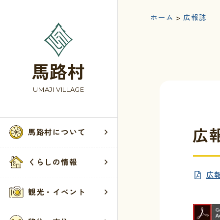
ホーム
>
広報誌
馬路村
UMAJI VILLAGE
広報
馬路村について
馬路村
くらし
観光・
お問い
くらしの情報
広報
村の歴史
届出・登録・
お知らせ
お問い合わせ
観光・イベント
馬路村へのア
税・保険・年
観光案内所
ウェブアクセ