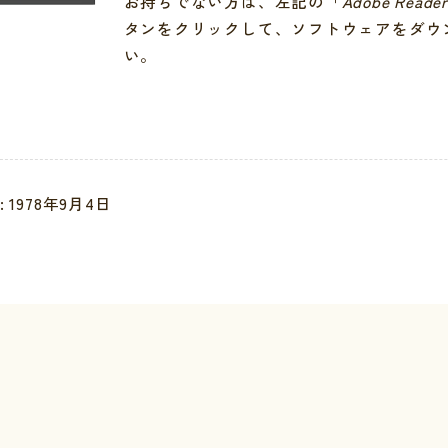
お持ちでない方は、左記の「
Adobe Reade
タンをクリックして、ソフトウェアをダウ
い。
安全
り扱いについて
: 1978年9月4日