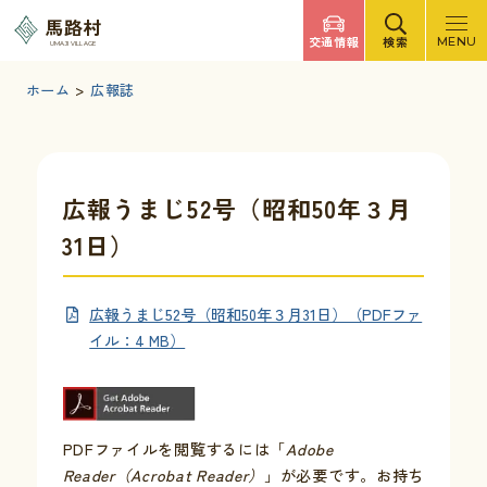
調べたいキーワードを入力
馬路村
交通情報
検索
MENU
UMAJI VILLAGE
検索
文字サイズ
標準
拡大
背景色
白
黒
青
ホーム
>
広報誌
検索ヘルプ
馬路村について
広報うまじ52号（昭和50年３月
31日）
くらしの情報
広報うまじ52号（昭和50年３月31日）（PDFファ
観光・イベント
イル：4 MB）
移住・定住
PDFファイルを閲覧するには「
Adobe
ふるさと納税
Reader（Acrobat Reader）
」が必要です。お持ち