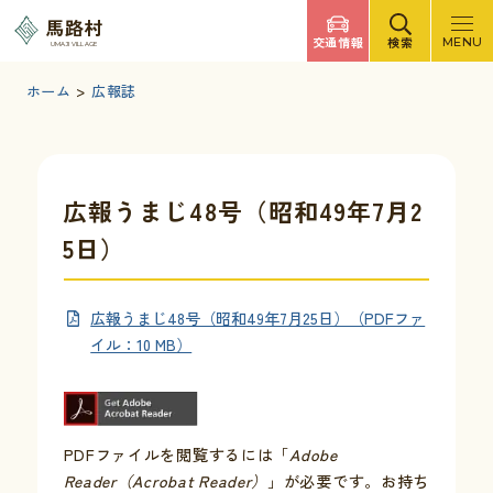
調べたいキーワードを入力
馬路村
交通情報
検索
MENU
UMAJI VILLAGE
検索
文字サイズ
標準
拡大
背景色
白
黒
青
ホーム
>
広報誌
検索ヘルプ
馬路村について
広報うまじ48号（昭和49年7月2
5日）
くらしの情報
広報うまじ48号（昭和49年7月25日）（PDFファ
観光・イベント
イル：10 MB）
移住・定住
PDFファイルを閲覧するには「
Adobe
ふるさと納税
Reader（Acrobat Reader）
」が必要です。お持ち