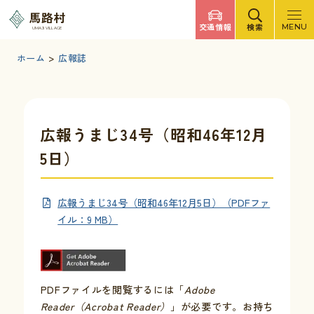
調べたいキーワードを入力
馬路村
交通情報
検索
MENU
UMAJI VILLAGE
検索
文字サイズ
標準
拡大
背景色
白
黒
青
ホーム
>
広報誌
検索ヘルプ
馬路村について
広報うまじ34号（昭和46年12月
5日）
くらしの情報
広報うまじ34号（昭和46年12月5日）（PDFファ
観光・イベント
イル：9 MB）
移住・定住
PDFファイルを閲覧するには「
Adobe
ふるさと納税
Reader（Acrobat Reader）
」が必要です。お持ち