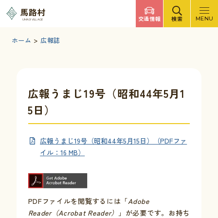
調べたいキーワードを入力
馬路村
交通情報
検索
MENU
UMAJI VILLAGE
検索
文字サイズ
標準
拡大
背景色
白
黒
青
ホーム
>
広報誌
検索ヘルプ
馬路村について
広報うまじ19号（昭和44年5月1
5日）
くらしの情報
広報うまじ19号（昭和44年5月15日）（PDFファ
観光・イベント
イル：16 MB）
移住・定住
PDFファイルを閲覧するには「
Adobe
ふるさと納税
Reader（Acrobat Reader）
」が必要です。お持ち