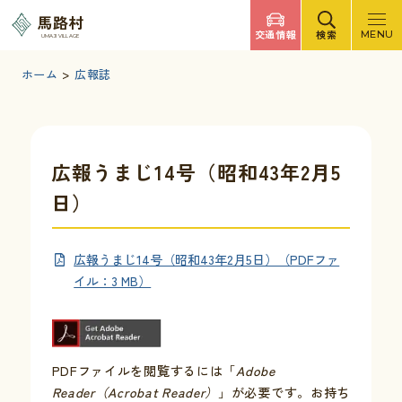
調べたいキーワードを入力
馬路村
交通情報
検索
MENU
UMAJI VILLAGE
検索
文字サイズ
標準
拡大
背景色
白
黒
青
ホーム
>
広報誌
検索ヘルプ
馬路村について
広報うまじ14号（昭和43年2月5
日）
くらしの情報
広報うまじ14号（昭和43年2月5日）（PDFファ
観光・イベント
イル：3 MB）
移住・定住
PDFファイルを閲覧するには「
Adobe
ふるさと納税
Reader（Acrobat Reader）
」が必要です。お持ち