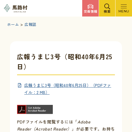
調べたいキーワードを入力
馬路村
交通情報
検索
MENU
UMAJI VILLAGE
検索
文字サイズ
標準
拡大
背景色
白
黒
青
ホーム
>
広報誌
検索ヘルプ
馬路村について
広報うまじ3号（昭和40年6月25
日）
くらしの情報
広報うまじ3号（昭和40年6月25日）（PDFファ
観光・イベント
イル：2 MB）
移住・定住
PDFファイルを閲覧するには「
Adobe
ふるさと納税
Reader（Acrobat Reader）
」が必要です。お持ち